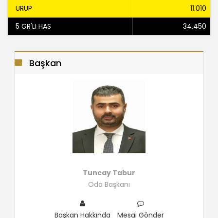
URUP
11.010
5 GR'LI HAS
34.450
Başkan
Tuncay Tabur
Oda Başkanı
Başkan Hakkında
Mesaj Gönder