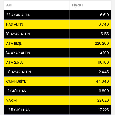
Adı
Fiyatı
22 AYAR ALTIN
6.610
HAS ALTIN
6.740
18 AYAR ALTIN
5.155
ATA BEŞLİ
226.200
14 AYAR ALTIN
4.190
ATA 2.5'LU
110.100
8 AYAR ALTIN
2.445
CUMHURİYET
44.040
1 GR'LI HAS
6.890
YARIM
22.020
2.5 GR'LI HAS
17.225