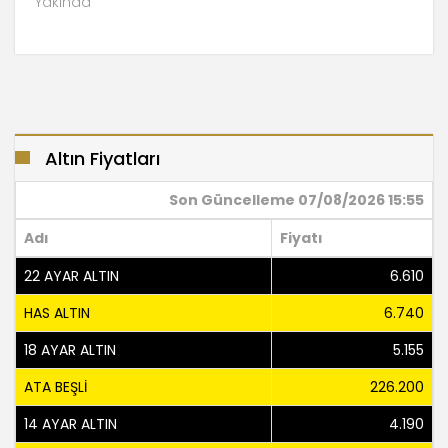
Yakında
Altın Fiyatları
Son Güncelleme
07/08/2026 15:55
Adı
Fiyatı
22 AYAR ALTIN
6.610
HAS ALTIN
6.740
18 AYAR ALTIN
5.155
ATA BEŞLİ
226.200
14 AYAR ALTIN
4.190