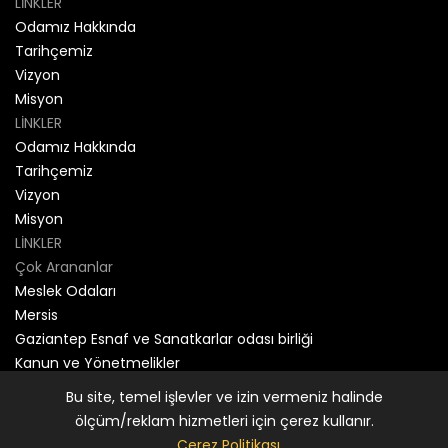
LİNKLER
Odamız Hakkında
Tarihçemiz
Vizyon
Misyon
LİNKLER
Odamız Hakkında
Tarihçemiz
Vizyon
Misyon
LİNKLER
Çok Arananlar
Meslek Odaları
Mersis
Gaziantep Esnaf ve Sanatkarlar odası birliği
Kanun ve Yönetmelikler
Bu site, temel işlevler ve izin vermeniz halinde
2026 Gaziantep Kuyumcular Ve Sanatkarlar Esnaf
ölçüm/reklam hizmetleri için çerez kullanır.
Odası -
Genesis Yazılım
Çerez Politikası