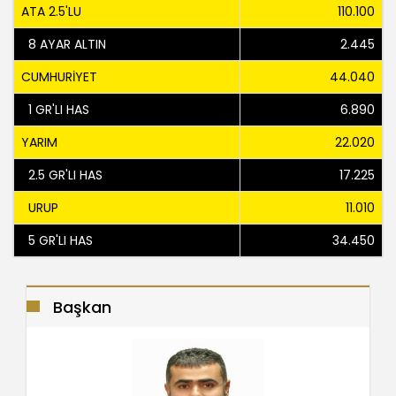
ATA 2.5'LU
110.100
8 AYAR ALTIN
2.445
CUMHURİYET
44.040
1 GR'LI HAS
6.890
YARIM
22.020
2.5 GR'LI HAS
17.225
URUP
11.010
5 GR'LI HAS
34.450
Başkan