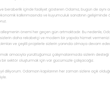
 ve beraberlik içinde faaliyet gösteren Odamız, bugün de aynı 
n ekonomik kalkınmasında ve kuyumculuk sanatının gelişiminde 
ruz.
italleşmenin önemi her geçen gün artmaktadır. Bu nedenle, Od
sizlerin daha rekabetçi ve modern bir yapıda hizmet vermenizi
atılımları ve çeşitli projelerle sizlerin yanında olmaya devam ede
aratmak amacıyla yürüttüğümüz çalışmalarımızda sizlerin desteği
ü bir sektör oluşturmak için var gücümüzle çalışacağız.
ir yıl diliyorum. Odamızın kapılarının her zaman sizlere açık oldu
yle.