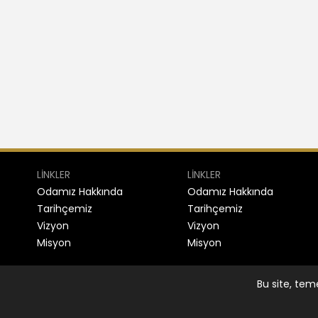
LİNKLER
LİNKLER
Odamız Hakkında
Odamız Hakkında
Tarihçemiz
Tarihçemiz
Vizyon
Vizyon
Misyon
Misyon
Bu site, tem
2026 Gaziantep Kuyumcular Ve Sanatkarlar Esnaf 