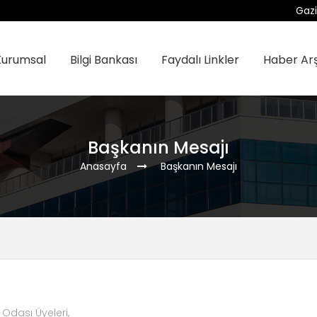
Gazi
Kurumsal
Bilgi Bankası
Faydalı Linkler
Haber Arş
Başkanın Mesajı
Anasayfa
Başkanın Mesajı
Odası Üyeleri,