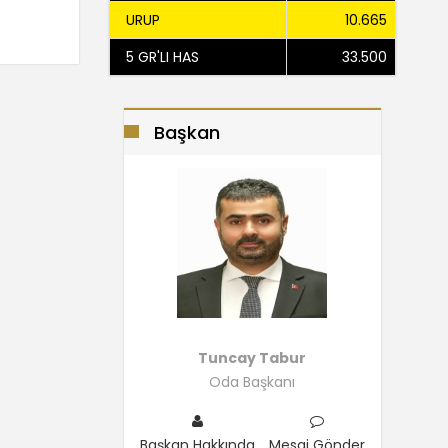
URUP
10.665
5 GR'LI HAS
33.500
Başkan
Tuncay Tabur
Oda Başkanı
Başkan Hakkında
Mesaj Gönder