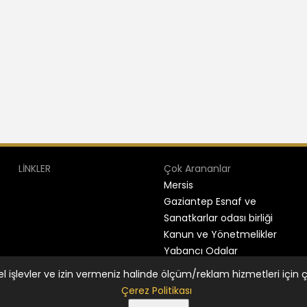
LİNKLER
Çok Arananlar
Mersis
Gaziantep Esnaf ve
Sanatkarlar odası birliği
Kanun ve Yönetmelikler
Yabancı Odalar
el işlevler ve izin vermeniz halinde ölçüm/reklam hizmetleri için çe
Odası -
Genesis Yazılım
Çerez Politikası