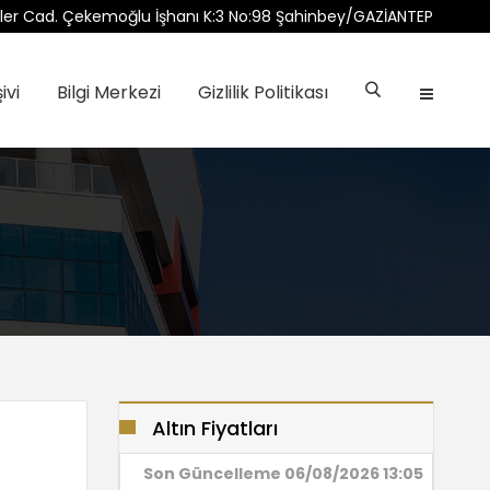
ler Cad. Çekemoğlu İşhanı K:3 No:98 Şahinbey/GAZİANTEP
ivi
Bilgi Merkezi
Gizlilik Politikası
Altın Fiyatları
Son Güncelleme
06/08/2026 13:05