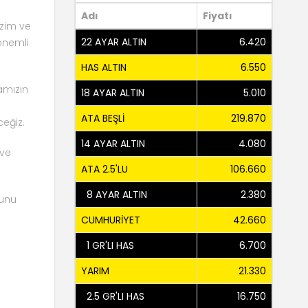
Adı
Fiyatı
azim ve
22 AYAR ALTIN
6.420
önemli
HAS ALTIN
6.550
amızın
18 AYAR ALTIN
5.010
ATA BEŞLİ
219.870
ceğiz.
14 AYAR ALTIN
4.080
 ve
ATA 2.5'LU
106.660
8 AYAR ALTIN
2.380
ğunu
CUMHURİYET
42.660
1 GR'LI HAS
6.700
YARIM
21.330
2.5 GR'LI HAS
16.750