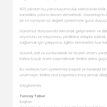
1972 yılından bu yana kuyumculuk sektöründe birlik
kararlılıkla yoluna devam etmektedir. Gaziantep’i
bir rol oynayan siz değerli üyelerimizle gurur duyuyo
Günümüz dünyasında teknolojik gelişmelerin ve dij
vizyonunu ve misyonunu yeniliklere adapte ederek, 
sağlamak için çalışıyoruz. Eğitim seminerleri, fuar k
Güvenli, adil ve sürdürülebilir bir ticaret ortamı y
katkısı büyük önem taşımaktadır. Birlikte daha güçl
Bu vesileyle, tüm üyelerimize başarılı ve bereketli b
unutmayın. Birlikte nice başarılara imza atmak dileği
Saygılarımla,
Tuncay Tabur
Başkan