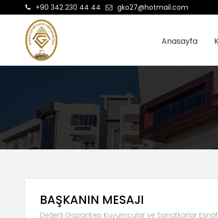
+90 342 230 44 44
gko27@hotmail.com
Anasayfa
BAŞKANIN MESAJI
Değerli Gaziantep Kuyumcular ve Sanatkarlar Esnaf 